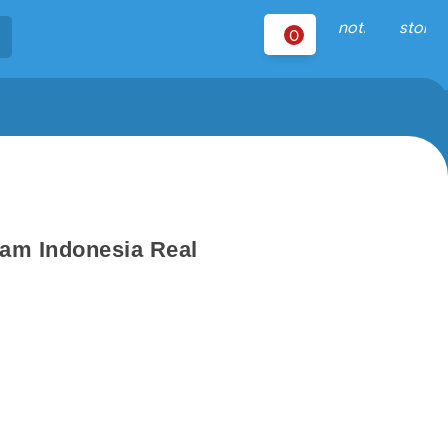
notifications
store
0
ram Indonesia Real