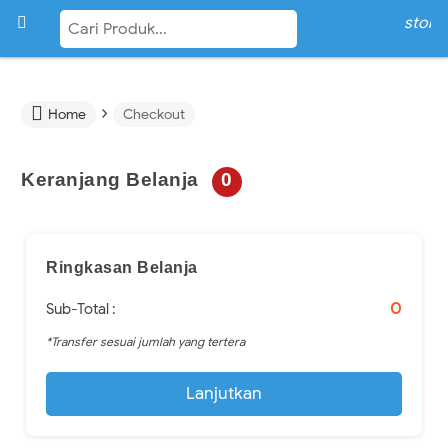

store
›

Home
Checkout
Keranjang Belanja
0
Ringkasan Belanja
0
Sub-Total :
*Transfer sesuai jumlah yang tertera
Lanjutkan